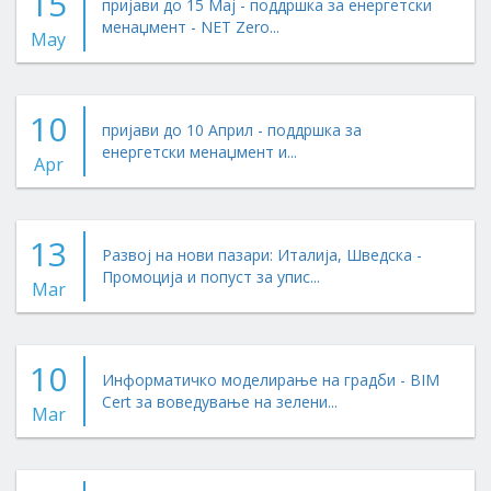
15
пријави до 15 Мај - поддршка за енергетски
менаџмент - NET Zero...
May
10
пријави до 10 Април - поддршка за
енергетски менаџмент и...
Apr
13
Развој на нови пазари: Италија, Шведска -
Промоција и попуст за упис...
Mar
10
Информатичко моделирање на градби - BIM
Cert за воведување на зелени...
Mar