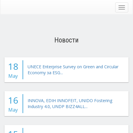
Skip
to
Toggl
main
navig
content
Новости
18
UNECE Enterprise Survey on Green and Circular
Economy за ESG...
May
16
INNOVA, EDIH INNOFEIT, UNIDO Fostering
Industry 4.0, UNDP BIZZ4ALL...
May