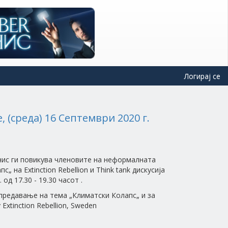
Логирај се
е, (среда) 16 Септември 2020 г.
знис ги повикува членовите на неформалната
 на Extinction Rebellion и Think tank дискусија
од 17.30 - 19.30 часот .
и предавање на тема „Климатски Колапс„ и за
xtinction Rebellion, Sweden