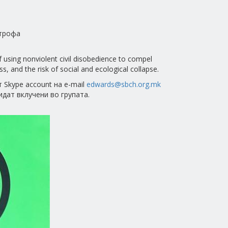
строфа
 using nonviolent civil disobedience to compel
s, and the risk of social and ecological collapse.
 Skype account на е-mail
edwards@sbch.org.mk
бидат вклучени во групата.