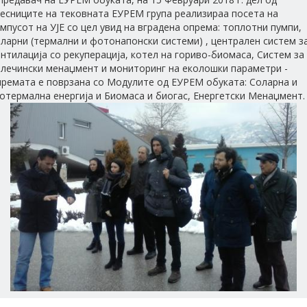
чесниците на тековната ЕУРЕМ група реализираа посета на
мпусот на УЈЕ со цел увид на вградена опрема: топлотни пумпи,
ларни (термални и фотонапонски системи) , централен систем з
нтилација со рекуперација, котел на гориво-биомаса, Систем за
алечински менаџмент и мониторинг на еколошки параметри -
премата е поврзана со Модулите од ЕУРЕМ обуката: Соларна и
отермална енергија и Биомаса и биогас, Енергетски Менаџмент.