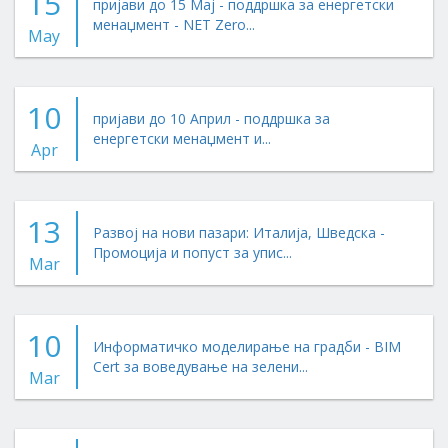
15
пријави до 15 Мај - поддршка за енергетски
менаџмент - NET Zero...
May
10
пријави до 10 Април - поддршка за
енергетски менаџмент и...
Apr
13
Развој на нови пазари: Италија, Шведска -
Промоција и попуст за упис...
Mar
10
Информатичко моделирање на градби - BIM
Cert за воведување на зелени...
Mar