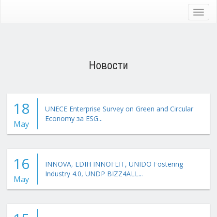
Skip
to
Toggl
main
navig
content
Новости
18
UNECE Enterprise Survey on Green and Circular
Economy за ESG...
May
16
INNOVA, EDIH INNOFEIT, UNIDO Fostering
Industry 4.0, UNDP BIZZ4ALL...
May