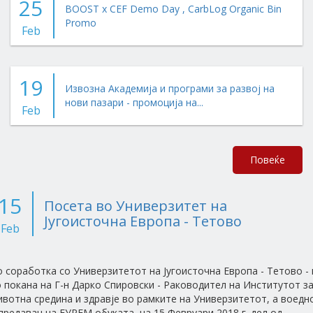
25
BOOST x CEF Demo Day , CarbLog Organic Bin
Promo
Feb
19
Извозна Академија и програми за развој на
нови пазари - промоција на...
Feb
Повеќе
15
Посета во Универзитет на
Југоисточна Европа - Тетово
Feb
 соработка со Универзитетот на Југоисточна Европа - Тетово - 
 покана на Г-н Дарко Спировски - Раководител на Институтот з
вотна средина и здравје во рамките на Универзитетот, а воедн
предавач на ЕУРЕМ обуката, на 15 Февруари 2018 г. дел од