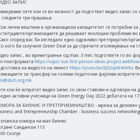
ИДЕО ЗАПИС
викуваме сите кои се во можност да подготват видео запис со 
а следните три прашања:
Кои лични вештини и организациски капацитетит се потребни за
нституциите/организациите да решаваат еколошки проблеми во 
Како според вас би изгледало едно одржливо претпријатие/орган
Со кого би склучиле Green Deal за да спречите зголемување на 
део запис , во времетраење од max. 3 min. подгответе го во фо
un платформата
https://squiz-sun-first-person-ideas-project.webflow.
одготовка на видеото на линкот
https://youtu.be/BJQopW4HV6o
Ви
ликациите за трансфер на големи податочни фајлови испратете н
fo@sbch.org.mk
те кои ќе испратат видео запис со свои ставови и одговори на
едно активни учесници на Green Energy Day 2022 дебатата на 17
ОМОРА ЗА БИЗНИС И ПРЕТПРИЕМНИШТВО - мрежа за деловен у
siness and Entrepreneurship Chamber - business success networking
топанска комора на мал бизнис
л.Јане Сандански 113
00 Скопје