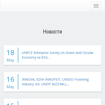
Skip
to
Toggl
main
navig
content
Новости
18
UNECE Enterprise Survey on Green and Circular
Economy за ESG...
May
16
INNOVA, EDIH INNOFEIT, UNIDO Fostering
Industry 4.0, UNDP BIZZ4ALL...
May