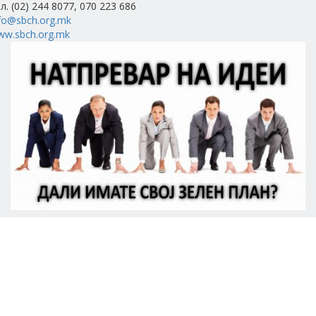
л. (02) 244 8077, 070 223 686
fo@sbch.org.mk
ww.sbch.org.mk