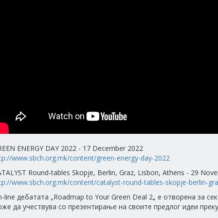
REEN ENERGY DAY 2022 - 17 December 2022
tp://www.sbch.org.mk/content/green-energy-day-2022
TALYST Round-tables Skopje, Berlin, Graz, Lisbon, Athens - 29 Nov
tp://www.sbch.org.mk/content/catalyst-round-tables-skopje-berlin-graz
-line дебатата „Roadmap to Your Green Deal 2„ е отворена за сек
же да учествува со презентирање на своите предлог идеи преку