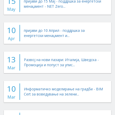
15
пријави до 15 Мај - поддршка за енергетски
менаџмент - NET Zero...
May
10
пријави до 10 Април - поддршка за
енергетски менаџмент и...
Apr
13
Развој на нови пазари: Италија, Шведска -
Промоција и попуст за упис...
Mar
10
Информатичко моделирање на градби - BIM
Cert за воведување на зелени...
Mar