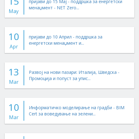
15
пријави до 15 Мај - поддршка за енергетски
менаџмент - NET Zero...
May
10
пријави до 10 Април - поддршка за
енергетски менаџмент и...
Apr
13
Развој на нови пазари: Италија, Шведска -
Промоција и попуст за упис...
Mar
10
Информатичко моделирање на градби - BIM
Cert за воведување на зелени...
Mar