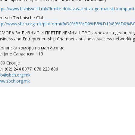
tps://www.biznisvesti.mk/firmite-dobavuvachi-za-germanski-kompanii-t
utsch Technische Club
ttp://www.sbch.org.mk/platformi/%D0%B3%D0%B5%D1%80%D0%
ОМОРА ЗА БИЗНИС И ПРЕТПРИЕМНИШТВО - мрежа за деловен у
siness and Entrepreneurship Chamber - business success networking
топанска комора на мал бизнис
л.Јане Сандански 113
00 Скопје
л. (02) 244 8077, 070 223 686
fo@sbch.org.mk
ww.sbch.org.mk