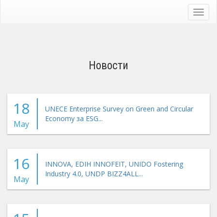
Skip
to
Toggl
main
navig
content
Новости
18
UNECE Enterprise Survey on Green and Circular
Economy за ESG...
May
16
INNOVA, EDIH INNOFEIT, UNIDO Fostering
Industry 4.0, UNDP BIZZ4ALL...
May