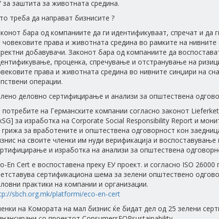
 за заштита за животната средина.
то треба да направат бизнисите ?
конот бара од компаниите да ги идентификуваат, спречат и да 
 човековите права и животната средина во рамките на нивните
ректни добавувачи. Законот бара од компаниите да воспостава
дентификување, проценка, спречување и отстранување на ризици
овековите права и животната средина во нивните синџири на сн
опствени операции.
елено деловно сертифицирање и анализи за општествена одгов
 потребите на Германските компании согласно законот Lieferkette
kSG] за изработка на Corporate Social Responsibility Report и мо
а грижа за вработените и општествена одговорност кон заедни
знис на своите членки им нуди верификација и воспоставување
ертифицирање и изработка на анализи за општествена одговорн
o-En Cert e воспоставена преку ЕУ проект. и согласно ISO 26000
ретставува сертификационa шема за зелени општествено одгово
ловни практики на компании и организации.
tp://sbch.org.mk/platformi/eco-en-cert
енки на Комората на мал бизнис ќе бидат дел од 25 зелени сер
нансирани со проектот ConsumersFORsustainability