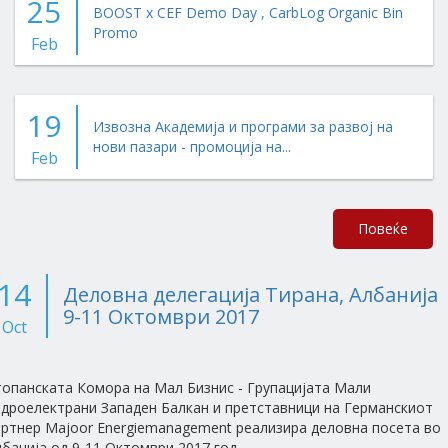
25
BOOST x CEF Demo Day , CarbLog Organic Bin
Promo
Feb
19
Извозна Академија и програми за развој на
нови пазари - промоција на...
Feb
Повеќе
14
Деловна делегација Тирана, Албанија
9-11 Октомври 2017
Oct
топанската Комора на Мал Бизнис - Групацијата Мали
идроелектрани Западен Балкан и претставници на Германскиот
артнер Majoor Energiemanagement реализира деловна посета во
банија од 9-11 Октомври 2017 год.