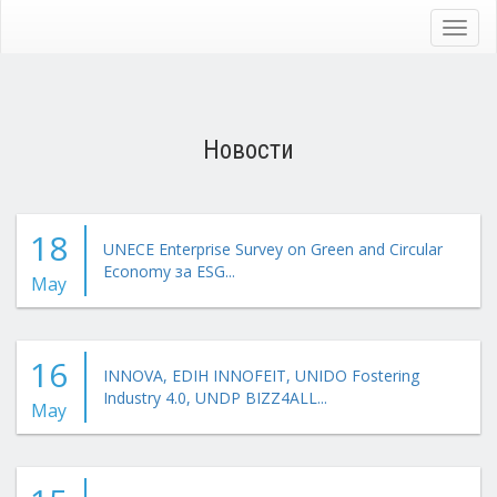
Skip
to
Toggl
main
navig
content
Новости
18
UNECE Enterprise Survey on Green and Circular
Economy за ESG...
May
16
INNOVA, EDIH INNOFEIT, UNIDO Fostering
Industry 4.0, UNDP BIZZ4ALL...
May