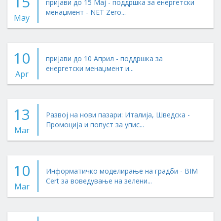
15
пријави до 15 Мај - поддршка за енергетски
менаџмент - NET Zero...
May
10
пријави до 10 Април - поддршка за
енергетски менаџмент и...
Apr
13
Развој на нови пазари: Италија, Шведска -
Промоција и попуст за упис...
Mar
10
Информатичко моделирање на градби - BIM
Cert за воведување на зелени...
Mar