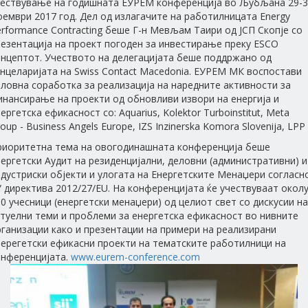
чествување на годишната ЕУРЕМ конференција во Љубљана 29-
ември 2017 год. Дел од излагачите на работилницата Energy
rformance Contracting беше Г-н Мевљам Таири од ЈСП Скопје со
езентација на проект погоден за инвестирање преку ESCO
онцептот. Учеството на делегацијата беше поддржано од
нцеларијата на Swiss Contact Macedonia. ЕУРЕМ МК воспостави
ловна соработка за реализација на наредните активности за
инансирање на проекти од обновливи извори на енергија и
ергетска ефикасност со: Aquarius, Kolektor Turboinstitut, Meta
oup - Business Angels Europe, IZS Inzinerska Komora Slovenija, LPP .
риоритетна тема на овогодинашната конференција беше
ергетски Аудит на резиденцијални, деловни (административни) и
дустриски објекти и улогата на Енергетските Менаџери согласн
 директива 2012/27/EU. На конференцијата ќе учествуваат окол
0 учесници (енергетски менаџери) од целиот свет со дискусии на
туелни теми и проблеми за енергетска ефикасност во нивните
ганизации како и презентации на примери на реализирани
нерегетски ефикасни проекти на тематските работилници на
онференцијата.
www.eurem-conference.com