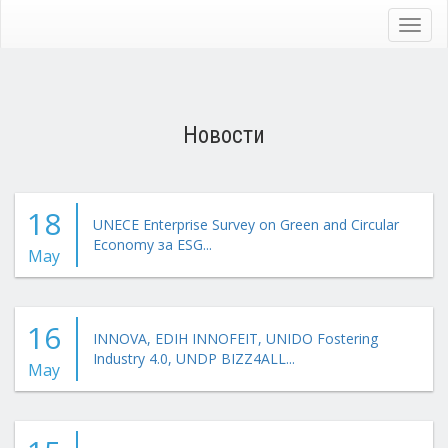
Skip
to
Toggl
main
navig
content
Новости
18
UNECE Enterprise Survey on Green and Circular
Economy за ESG...
May
16
INNOVA, EDIH INNOFEIT, UNIDO Fostering
Industry 4.0, UNDP BIZZ4ALL...
May