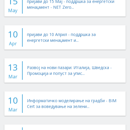
15
пријави до 15 Мај - поддршка за енергетски
менаџмент - NET Zero...
May
10
пријави до 10 Април - поддршка за
енергетски менаџмент и...
Apr
13
Развој на нови пазари: Италија, Шведска -
Промоција и попуст за упис...
Mar
10
Информатичко моделирање на градби - BIM
Cert за воведување на зелени...
Mar