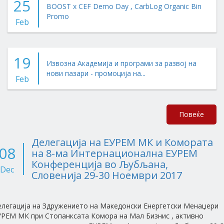
25
BOOST x CEF Demo Day , CarbLog Organic Bin
Promo
Feb
19
Извозна Академија и програми за развој на
нови пазари - промоција на...
Feb
Повеќе
Делегација на ЕУРЕМ МК и Комората
08
на 8-ма Интернационална ЕУРЕМ
Конференција во Љубљана,
Dec
Словенија 29-30 Ноември 2017
елегација на Здружението на Македонски Енергетски Менаџери
УРЕМ МК при Стопанксата Комора на Мал Бизнис , активно