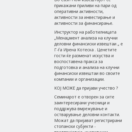
прикажани приливи на пари од
оперативни активности,
активности за инвестирање и
активности за финансирање.
Инструктор на работилницата
„Менаџмент анализа на клучни
деловни финансиски извештаи „ е
Г-ѓа Ирена Котеска . Ценетите
гости ќе разменат искуства и
воспоставена пракса за
подготовка и анализа на клучни
финансиски извештаи во своите
компании и организации.
КОЈ МОЖЕ да пријави учество ?
Семинарот е отворен за сите
заинтересирани учесници и
поддржува вмрежување и
остварување деловни контакти.
Можат да пријават регистрирани
стопански субјекти -