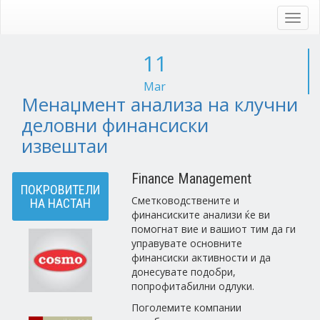
Skip
to
Toggl
main
navig
content
11
Mar
Менаџмент анализа на клучни
деловни финансиски
извештаи
Finance Management
ПОКРОВИТЕЛИ
Сметководствените и
НА НАСТАН
финансиските анализи ќе ви
помогнат вие и вашиот тим да ги
управувате основните
финансиски активности и да
донесувате подобри,
попрофитабилни одлуки.
Поголемите компании