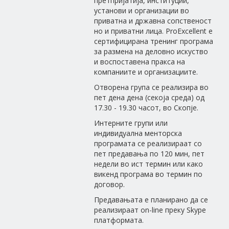
претпријатија, институции,
установи и организации во
приватна и државна сопственост
но и приватни лица. ProExcellent е
сертифицирана тренинг програма
за размена на деловно искуство
и воспоставена пракса на
компаниите и организациите.
Отворена група се реализира во
пет дена дена (секоја среда) од
17.30 - 19.30 часот, во Скопје.
Интерните групи или
индивидуална менторска
програмата се реализираат со
пет предавања по 120 мин, пет
недели во ист термин или како
викенд програма во термин по
договор.
Предавањата е планирано да се
реализираат on-line преку Skype
платформата.