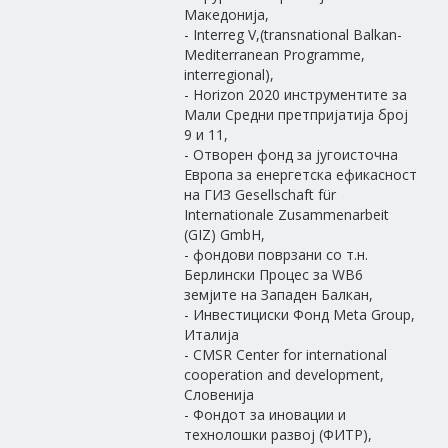
Македонија,
- Interreg V,(transnational Balkan-
Mediterranean Programme,
interregional),
- Horizon 2020 инструментите за
Мали Средни претпријатија број
9 и 11,
- Отворен фонд за југоисточна
Европа за енергетска ефикасност
на ГИЗ Gesellschaft für
Internationale Zusammenarbeit
(GIZ) GmbH,
- фондови поврзани со т.н.
Берлински Процес за WB6
земјите на Западен Балкан,
- Инвестициски Фонд Meta Group,
Италија
- CMSR Center for international
cooperation and development,
Словенија
- Фондот за иновации и
технолошки развој (ФИТР),