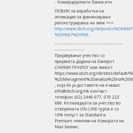
- Комерцијалните банки итн.
ПОВИК за изработка на
апликации за финансирање
реконструирање на линк >>>
http://www.sbch.org.mk/povici/%
%D0%B7%D0%B...
----------------------------------------------
--------------------
Пријавување учество со
пријавата дадена на банерот
СНИМИ ПРИЛОГ или линкот
https://www.sbch.org.mk/sites/default/fi
%20Menagment%20analiza%20na%20finan
, која ќе ja доставите на е-маил:
info@sbch.org.mk контакт-
телефон: (02) 2448-077, 070 223
686. Котизацијата за учество во
отворената ON-LINE група е со
10% попуст за Standard и
Premium членови на Комората на
Мал Бизнис.