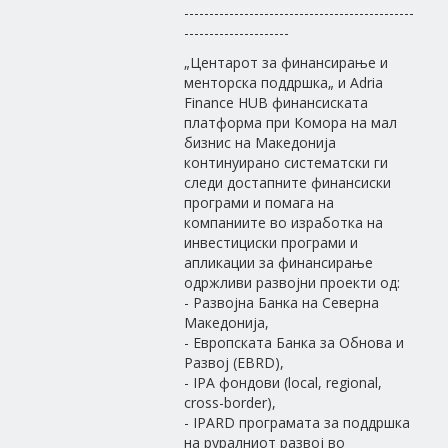
----------------------------------------------
---------------------
„Центарот за финансирање и
менторска поддршка„ и Adria
Finance HUB финансиската
платформа при Комора на мал
бизнис на Македонија
континуирано систематски ги
следи достапните финансиски
програми и помага на
компаниите во изработка на
инвестициски програми и
апликации за финансирање
одржливи развојни проекти од:
- Развојна Банка на Северна
Македонија,
- Европската Банка за Обнова и
Развој (EBRD),
- IPA фондови (local, regional,
cross-border),
- IPARD програмата за поддршка
на руралниот развој во