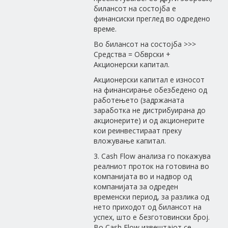
билансот на состојба е
финансиски преглед во одредено
време.
Во билансот на состојба >>>
Средства = Обврски +
Акционерски капитал.
Aкционерски капитал е износот
на финансирање обезбедено од
работењето (задржаната
заработка не дистрибуирана до
акционерите) и од акционерите
кои реинвестираат преку
вложување капитал.
3. Cash Flow анализа го покажува
реалниот проток на готовина во
компанијата во и надвор од
компанијата за одреден
временски период, за разлика од
нето приходот од билансот на
успех, што е безготовински број.
Во Cash Flow извештајот се