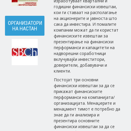
изработуваат квартални и
годишни финансиски извештаи,
кои ги ставаат на располагање
на акционерите и јавноста што
ОРГАНИЗАТОРИ
сака да инвестира. И помалите
НА НАСТАН
компании можат да ги користат
финансиските извештаи за
презентирање на финансиски
перформанси и капацитети на
надворешни соработници
вклучувајќи инвеститори,
доверители, добавувачи и
клиенти.
Постојат три основни
финансиски извештаи за да се
прикажат финансиските
перформанси на компанијата/
организацијата. Менаџерите и
менаџмент тимот е потребно да
знае да ги анализира и
презентира основните
финансиски извештаи за да се