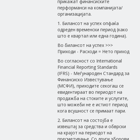
прикажат финансиските
перформанси на компанијата/
организацијата.
1. Билансот на успех опфаќа
одреден временски период (како
што е квартал или една година).
Во билансот на успех >>>
Приходи - Расходи = Нето приход
Во согласност со International
Financial Reporting Standards
(IFRS) - Меѓународен Стандард за
Финансиско Известување
(МСФИ), приходите секогаш се
евидентираат во периодот на
продажба на стоките и услугите,
што можеби не е истиот период
кога всушност се примаат пари.
2. Билансот на состојба е
извештај за средства и обврски
на крајот на периодот на
пресметување. Со други зборови,