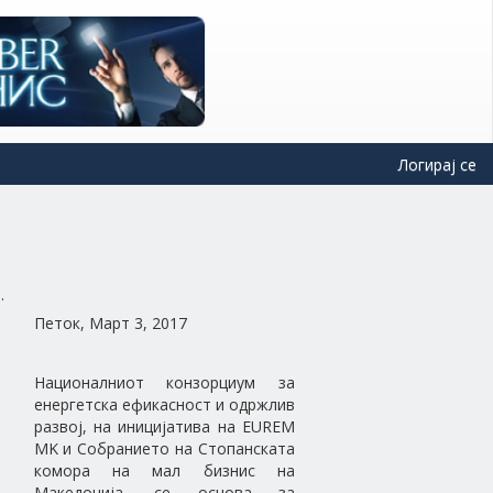
Логирај се
Петок, Март 3, 2017
Националниот конзорциум за
енергетска ефикасност и одржлив
развој, на иницијатива на EUREM
MK и Собранието на Стопанската
комора на мал бизнис на
Македонија, се основа за