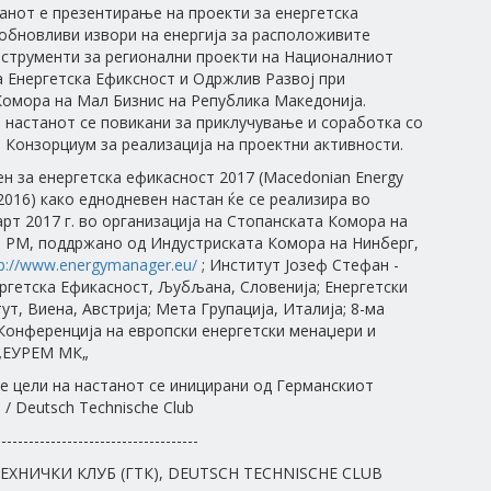
анот е презентирање на проекти за енергетска
обновливи извори на енергија за расположивите
струменти за регионални проекти на Националниот
 Енергетска Ефиксност и Одржлив Развој при
омора на Мал Бизнис на Република Македонија.
 настанот се повикани за приклучување и соработка со
Конзорциум за реализација на проектни активности.
н за енергетска ефикасност 2017 (Macedonian Energy
 2016) како еднодневен настан ќе се реализира во
арт 2017 г. во организација на Стопанската Комора на
 РМ, поддржано од Индустриската Комора на Нинберг,
tp://www.energymanager.eu/
; Институт Јозеф Стефан -
ргетска Ефикасност, Љубљана, Словенија; Енергетски
ут, Виена, Австрија; Мета Групација, Италија; 8-ма
онференција на европски енергетски менаџери и
„ЕУРЕМ МК„
 цели на настанот се иницирани од Германскиот
/ Deutsch Technische Club
-------------------------------------
ЕХНИЧКИ КЛУБ (ГТК), DEUTSCH TECHNISCHE CLUB