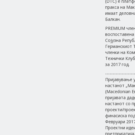
(DTC) е платф
пракса на Мак
имаат деловна
Балкан.
PREMIUM член
воспоставена 
Сојузна Репуб
Германскиот Т
членки на Ко
Технички Клуб
за 2017 год.
-------------------
Пријавување у
настанот „Мак
(Macedonian E
пријавата дад
настанот со п
проекти/проек
финасиска под
Февруари 2017
Проектни идеи
претпријатија