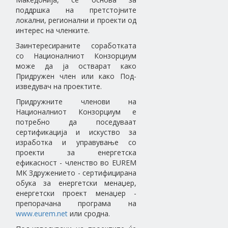
поддршка на претстојните
локални, регионални и проекти од
интерес на членките.
Заинтересираните соработката
со Националниот Конзорциум
може да ја остварат како
Придружен член или како Под-
изведувач на проектите.
Придружните членови на
Националниот Конзорциум е
потребно да поседуваат
сертификација и искуство за
изработка и управување со
проекти за енергетска
ефикасност - членство во EUREM
MK Здружението - сертифицирана
обука за енергетски менаџер,
енергетски проект менаџер -
препорачана програма на
www.eurem.net
или сродна.