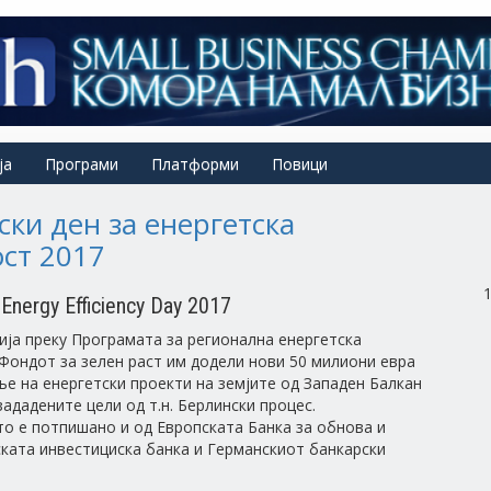
ја
Програми
Платформи
Повици
ки ден за енергетска
ст 2017
Energy Efficiency Day 2017
ија преку Програмата за регионална енергетска
Фондот за зелен раст им додели нови 50 милиони евра
е на енергетски проекти на земјите од Западен Балкан
зададените цели од т.н. Берлински процес.
о е потпишано и од Европската Банка за обнова и
ската инвестициска банка и Германскиот банкарски