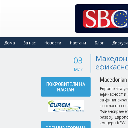
Skip
to
main
content
Дома
За нас
Новости
Настани
Блог
Дискуси
Македонс
03
ефикасно
Mar
Macedonian 
ПОКРОВИТЕЛИ НА
Европската ун
НАСТАН
ефикасност и 
за финансирањ
- согласно со 
Финансирањет
развој, Европ
концерн KFW.