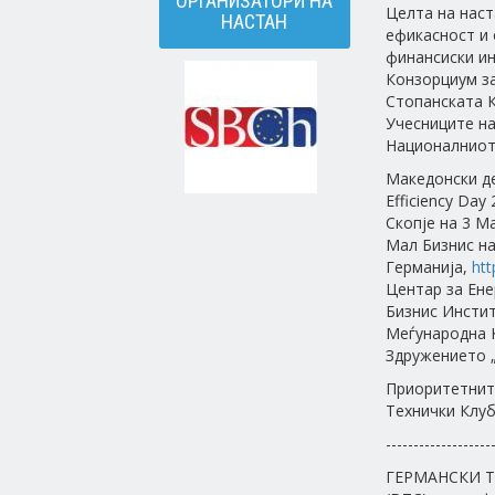
ОРГАНИЗАТОРИ НА
Целта на наст
НАСТАН
ефикасност и 
финансиски ин
Конзорциум за
Стопанската К
Учесниците на
Националниот 
Македонски де
Efficiency Day
Скопје на 3 М
Мал Бизнис на
Германија,
ht
Центар за Ене
Бизнис Инстит
Меѓународна К
Здружението 
Приоритетните
Технички Клуб 
-------------------
ГЕРМАНСКИ Т