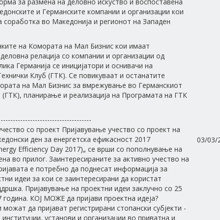
орма за размена на деловно искуство и воспоставена
едонските и Германските компании и организации кои
 соработка во Македонија и регионот на Западен
ките на Комората на Мал Бизнис кои имаат
деловна релација со компании и организации од
лика Германија се иницијатори и оснивачи на
ехнички Клуб (ГТК). Се повикуваат и останатите
мората на Мал Бизнис за вмрежување во Германскиот
 (ГТК), планирање и реализација на Програмата на ГТК
--------------------------------------
чество со проект Пријавување учество со проект на
едонски ден за енергетска ефикасност 2017
03/03/
nergy Efficiency Day 2017)„ се врши со пополнување на
ена во прилог. Заинтересираните за активно учество на
ријавата е потребно да поднесат информација за
тни идеи за кои се заинтересирани да користат
дршка. Пријавување на проектни идеи заклучно со 25
 година. КОЈ МОЖЕ да пријави проектна идеја?
 можат да пријават регистрирани стопански субјекти -
, институции, установи и организации во приватна и