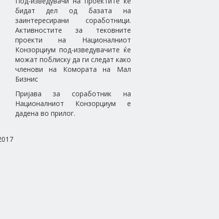
Под-изведувачи на проектите ќе
бидат дел од базата на
заинтересирани соработници.
Активностите за тековните
проекти на Националниот
Конзорциум под-изведувачите ќе
можат поблиску да ги следат како
членови на Комората на Мал
Бизнис
Пријава за соработник на
Националниот Конзорциум е
дадена во прилог.
2017