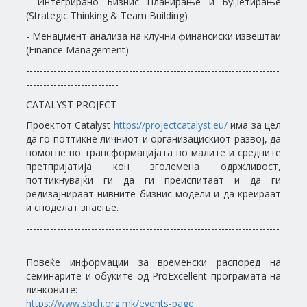
- Интегрирано Бизнис Планирање и Буџетирање
(Strategic Thinking & Team Building)
- Менаџмент анализа на клучни финансиски извештаи
(Finance Management)
--------------------------------------------------------------------------
---------------------------
CATALYST PROJECT
Проектот Catalyst
https://projectcatalyst.eu/
има за цел
да го поттикне личниот и организацискиот развој, да
помогне во трансформацијата во малите и средните
претпријатија кон зголемена одржливост,
поттикнувајќи ги да ги преиспитаат и да ги
редизајнираат нивните бизнис модели и да креираат
и споделат знаење.
--------------------------------------------------------------------------
----------------------------
Повеќе информации за временски распоред на
семинарите и обуките од ProExcellent програмата на
линковите:
https://www.sbch.org.mk/events-page