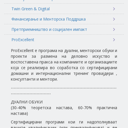
Twin Green & Digital
Финансирање и Менторска Поддршка
Претприемништво и социјален импакт
ProExcellent
ProExcellent е програма на дуални, менторски обуки и
проекти за размена на деловно искуство и
воспоставена пракса на компаниите и организациите
која се реализира во соработка со сертифицирани
домашни и интернационални тренинг провајдери ,
консултанти и ментори.
--------------------------------------------------------------------------
----------------------------
ДУАЛНИ ОБУКИ
(30-40% теоретска настава, 60-70% практична
настава)
Сертифицирани програми кои ги надополнуваат
вашите квалификации (или преквалификува) и ве