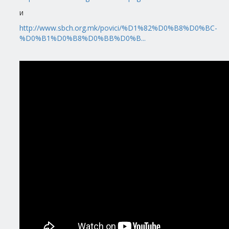
и
http://www.sbch.org.mk/povici/%D1%82%D0%B8%D0%BC-
%D0%B1%D0%B8%D0%BB%D0%B...