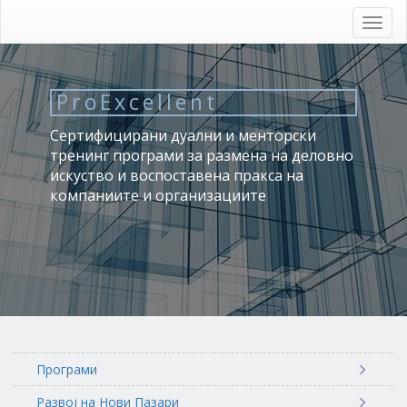
Skip
to
Toggl
main
navig
content
ProExcellent
Сертифицирани дуални и менторски
тренинг програми за размена на деловно
искуство и воспоставена пракса на
компаниите и организациите
Програми
Развој на Нови Пазари