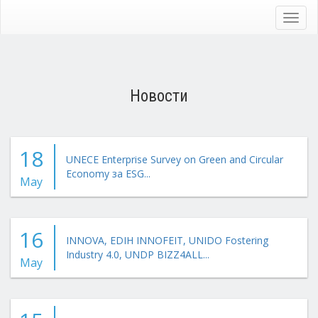
Skip
to
Toggl
main
navig
content
Новости
18
UNECE Enterprise Survey on Green and Circular
Economy за ESG...
May
16
INNOVA, EDIH INNOFEIT, UNIDO Fostering
Industry 4.0, UNDP BIZZ4ALL...
May