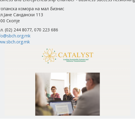
топанска комора на мал бизнис
л.Јане Сандански 113
00 Скопје
л. (02) 244 8077, 070 223 686
fo@sbch.org.mk
ww.sbch.org.mk