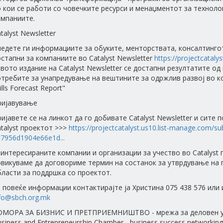
 кои се работи со човечките ресурси и менаџментот за техноло
омпаниите.
talyst Newsletter
едете ги информациите за обуките, менторствата, консалтингот
стапни за компаниите во Catalyst Newsletter
https://projectcataly
вото издание на Catalyst Newsletter се достапни резултатите о
требите за унапредување на вештините за одржлив развој во к
ills Forecast Report"
ријавување
ијавете се на линкот да го добивате Catalyst Newsletter и сите
talyst проектот >>>
https://projectcatalyst.us10.list-manage.com/su
7956d1904e66e1d...
интересираните компании и организации за учество во Catalyst 
овикуваме да договориме термин на состанок за утврдување на
ласти за поддршка со проектот.
 повеќе информации контактирајте ја Христина 075 438 576 или 
fo@sbch.org.mk
ОМОРА ЗА БИЗНИС И ПРЕТПРИЕМНИШТВО - мрежа за деловен у
siness and Entrepreneurship Chamber - business success networking