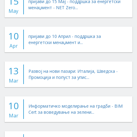
15
пријави до 15 Мај - поддршка за енергетски
менаџмент - NET Zero...
May
10
пријави до 10 Април - поддршка за
енергетски менаџмент и...
Apr
13
Развој на нови пазари: Италија, Шведска -
Промоција и попуст за упис...
Mar
10
Информатичко моделирање на градби - BIM
Cert за воведување на зелени...
Mar