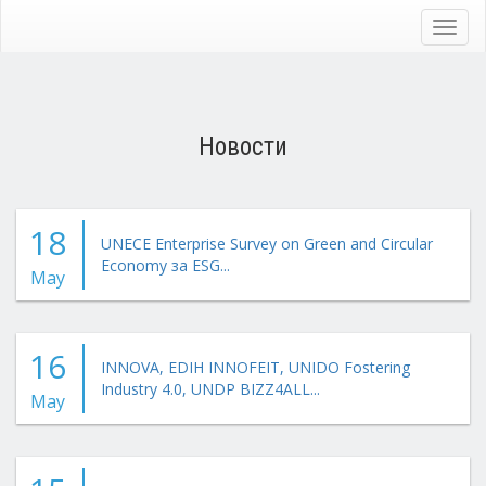
Skip
to
Toggl
main
navig
content
Новости
18
UNECE Enterprise Survey on Green and Circular
Economy за ESG...
May
16
INNOVA, EDIH INNOFEIT, UNIDO Fostering
Industry 4.0, UNDP BIZZ4ALL...
May