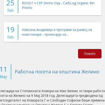
25
BOOST x CEF Demo Day , CarbLog Organic Bin
Promo
Feb
19
Извозна Академија и програми за развој на
нови пазари - промоција на...
Feb
Повеќе
11
Работна посета на општина Желино
May
елегација на Стопанската Комора на Мал Бизнис оствари работ
сета на Желино на 9 Мај 2018 год. Делегацијата предводена од
ретседателот на Комората Г-н Слободан Софески беше примена
д Градоначалникот на Општина Желино Г-н Блерим Сејдиу.