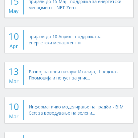
15
пријави до 15 Мај - поддршка за енергетски
менаџмент - NET Zero...
May
10
пријави до 10 Април - поддршка за
енергетски менаџмент и...
Apr
13
Развој на нови пазари: Италија, Шведска -
Промоција и попуст за упис...
Mar
10
Информатичко моделирање на градби - BIM
Cert за воведување на зелени...
Mar