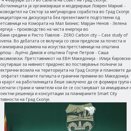
аботилницата ја организираше и модерираше Ловрен Маркиќ -
ководител на Сектор за меѓународна соработка во Град Скопје.
ицијатори на дискусијата беа презентаиите подготвени од
етсавници на Комората на Мал Бизнис: Марјан Ненов - Зелена
ергија – производство на чиста енергија во
бани средини и Ристо Павлов - ZERO Carbon city – Case study of
ovenia. Во дебатата се вклучија со свои предлози за почеста и
рганизирана размена на искуства претставници на општина
арпош - Љупчо Димов и општина Ѓорче Петров - Саша
аксимовски. Претставникот на ЕВН Македонија - Илија Ќировски
искутираше за нивниот придонес во поставување полначи за
ектрични возила на територијата на Град Скопје и плановите да
 опфатат главните патишта и гранични премини во Македонија.
 крајот на работилницата беше заклучено да се формира група 
сегнати страни и чинители кои ќе се состануваат за иницирање 
оектни решенија и консултации за планираните Smart City
тивности на Град Скопје.