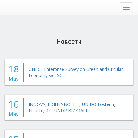
Skip
to
Toggl
main
navig
content
Новости
18
UNECE Enterprise Survey on Green and Circular
Economy за ESG...
May
16
INNOVA, EDIH INNOFEIT, UNIDO Fostering
Industry 4.0, UNDP BIZZ4ALL...
May