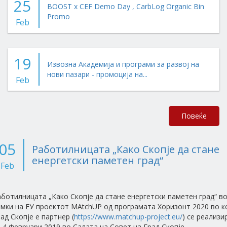
25
BOOST x CEF Demo Day , CarbLog Organic Bin
Promo
Feb
19
Извозна Академија и програми за развој на
нови пазари - промоција на...
Feb
Повеќе
05
Работилницата „Како Скопје да стане
енергетски паметен град“
Feb
ботилницата „Како Скопје да стане енергетски паметен град“ в
мки на ЕУ проектот MAtchUP од програмата Хоризонт 2020 во к
ад Скопје е партнер (
https://www.matchup-project.eu/
) се реализи
 4 Февруари 2019 во Салата на Совет на Град Скопје.