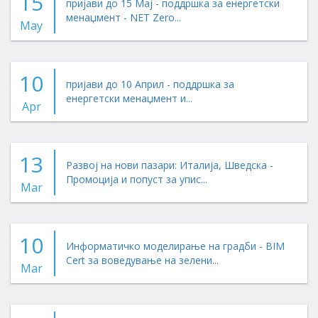
15
пријави до 15 Мај - поддршка за енергетски
менаџмент - NET Zero...
May
10
пријави до 10 Април - поддршка за
енергетски менаџмент и...
Apr
13
Развој на нови пазари: Италија, Шведска -
Промоција и попуст за упис...
Mar
10
Информатичко моделирање на градби - BIM
Cert за воведување на зелени...
Mar