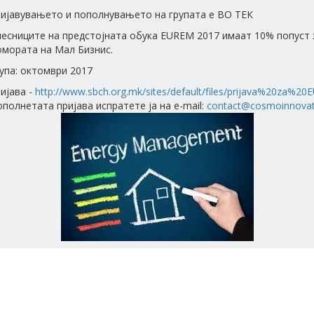
ријавувањето и пополнувањето на групата е ВО ТЕК
чесниците на предстојната обука EUREM 2017 имаат 10% попуст
омората на Мал Бизнис.
упа: октомври 2017
ијава -
http://www.sbch.org.mk/sites/default/files/prijava%20za%
полнетата пријава испратете ја на e-mail:
contact@cosmoinnova