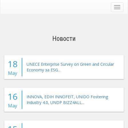
Skip
to
Toggl
main
navig
content
Новости
18
UNECE Enterprise Survey on Green and Circular
Economy за ESG...
May
16
INNOVA, EDIH INNOFEIT, UNIDO Fostering
Industry 4.0, UNDP BIZZ4ALL...
May