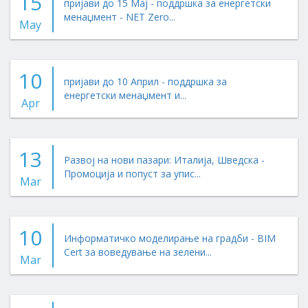
15
пријави до 15 Мај - поддршка за енергетски
менаџмент - NET Zero...
May
10
пријави до 10 Април - поддршка за
енергетски менаџмент и...
Apr
13
Развој на нови пазари: Италија, Шведска -
Промоција и попуст за упис...
Mar
10
Информатичко моделирање на градби - BIM
Cert за воведување на зелени...
Mar