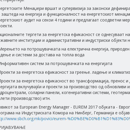
нергетските Менаџери вршат и супервизија за законски дефинир
 заштеда на енергија и функционалност на енергетскиот менаџм
ергетскиот аудит на секои 4 години и предлагаат соодветни ме
оекти.
ционалните тергети за енергетска ефикасност се однесуваат на
жавните институции и административни и индустриски објекти на
Мерењето на потрошувачката на електрична енергија, природен 
дење и системи за достава на топла вода
 Информативен систем за потрошувачката на енергијата
Проекти за енергетска ефикасност за греење. ладење и климати
Проекти за енергетска ефикасност во трансформација, пренос и 
ергијата вклучувајќи и проекти за производство од обновливи и
дроцентрали, соларни панели, когенеративни системи, геотерм
лети (производство) итн.
викот за European Energy Manager - EUREM 2017 обуката - Евро
ограма на Индустриската Комора на Нинберг, Германија е објав
ttp://www.sbch.org.mk/povici/eurem-%D0%BE%D0%B1%D1%83%
РИЈАВУВАЊЕ