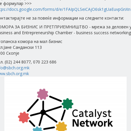
ne формулар >>>
tps://docs.google.com/forms/d/e/1FAIpQLSeiCAjO6sk1gUaEuvpGnXn
нтактирајте не за повеќе информации на следните контакти:
ОМОРА ЗА БИЗНИС И ПРЕТПРИЕМНИШТВО - мрежа за деловен у
siness and Entrepreneurship Chamber - business success networking
топанска комора на мал бизнис
л.Јане Сандански 113
00 Скопје
л. (02) 244 8077, 070 223 686
fo@sbch.org.mk
ww.sbch.org.mk