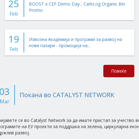
25
BOOST x CEF Demo Day , CarbLog Organic Bin
Promo
Feb
19
Извозна Академија и програми за развој на
нови пазари - промоција на...
Feb
Повеќе
03
Покана во CATALYST NETWORK
Mar
ијавете се во Catalyst Network за да имате пристап за учество в
ограмите на ЕУ проекти за поддршка на зелена, циркуларна еко
ржлив развој.