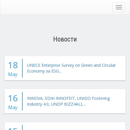
Skip
to
Toggl
main
navig
content
Новости
18
UNECE Enterprise Survey on Green and Circular
Economy за ESG...
May
16
INNOVA, EDIH INNOFEIT, UNIDO Fostering
Industry 4.0, UNDP BIZZ4ALL...
May