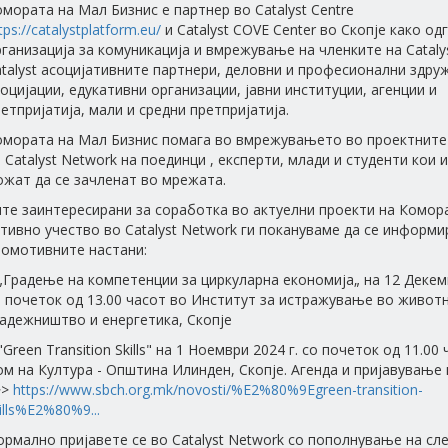
мората на Мал Бизнис е партнер во Catalyst Centre
tps://catalystplatform.eu/
и Catalyst COVE Center во Скопје како од
ганизација за комуникација и вмрежување на членките на Cataly
talyst асоцијативните партнери, деловни и професионални здруж
оцијации, едукативни организации, јавни институции, агенции и
етпријатија, мали и средни претпријатија.
омората на Мал Бизнис помага во вмрежувањето во проектните
 Catalyst Network на поединци , експерти, млади и студенти кои 
ожат да се зачленат во мрежата.
те заинтересирани за соработка во актуелни проекти на Комор
тивно учество во Catalyst Network ги покануваме да се информи
ромотивните настани:
„Градење на компетенции за циркуларна економија„ на 12 Декемв
 почеток од 13.00 часот во Институт за истражување во животн
адежништво и енергетика, Скопје
"Green Transition Skills" на 1 Ноември 2024 г. со почеток од 11.00
м на Култура - Општина Илинден, Скопје. Агенда и пријавување 
>>
https://www.sbch.org.mk/novosti/%E2%80%9Egreen-transition-
ills%E2%80%9...
рмално пријавете се во Catalyst Network со пополнување на сл