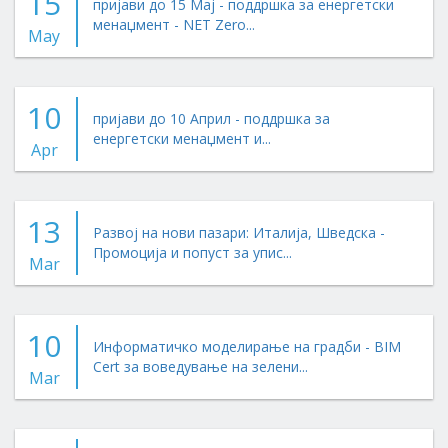
15
пријави до 15 Мај - поддршка за енергетски
менаџмент - NET Zero...
May
10
пријави до 10 Април - поддршка за
енергетски менаџмент и...
Apr
13
Развој на нови пазари: Италија, Шведска -
Промоција и попуст за упис...
Mar
10
Информатичко моделирање на градби - BIM
Cert за воведување на зелени...
Mar