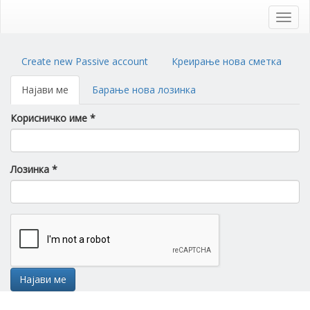
Skip
to
Toggl
main
navig
content
Primary
Create new Passive account
Креирање нова сметка
tabs
Најави ме
(active
Барање нова лозинка
tab)
Корисничко име
*
Лозинка
*
Најави ме