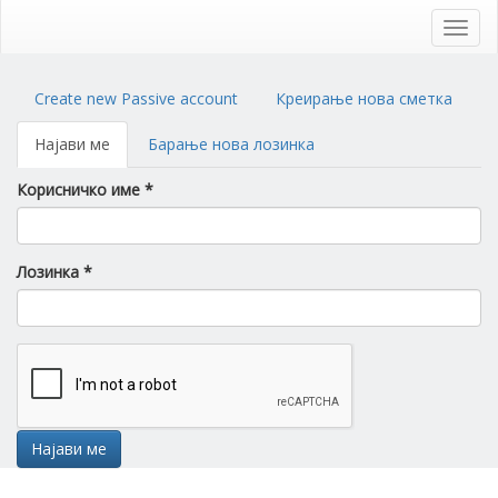
Skip
to
Toggl
main
navig
content
Primary
Create new Passive account
Креирање нова сметка
tabs
Најави ме
(active
Барање нова лозинка
tab)
Корисничко име
*
Лозинка
*
Најави ме