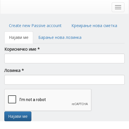
Skip
to
Toggl
main
navig
content
Primary
Create new Passive account
Креирање нова сметка
tabs
Најави ме
(active
Барање нова лозинка
tab)
Корисничко име
*
Лозинка
*
Најави ме