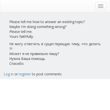
Skip
to
Toggl
main
navig
content
Please tell me how to answer an existing topic?
Maybe I'm doing something wrong?
Please tell me.
Yours faithfully.
Не могу ответить в существующую тему, что делать
??
Может я не правильно пишу?
Нужна Ваша помощь.
Спасибо.
Log in
or
register
to post comments