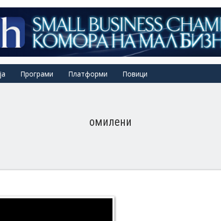
ја
Програми
Платформи
Повици
омилени