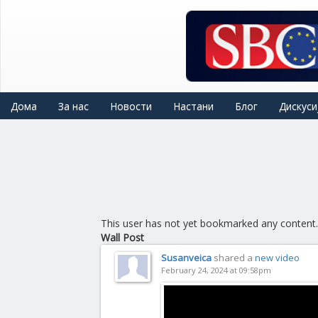
Skip
to
main
content
Дома
За нас
Новости
Настани
Блог
Дискуси
This user has not yet bookmarked any content.
Wall Post
Susanveica
shared a
new video
February 24, 2024 at 09:58pm