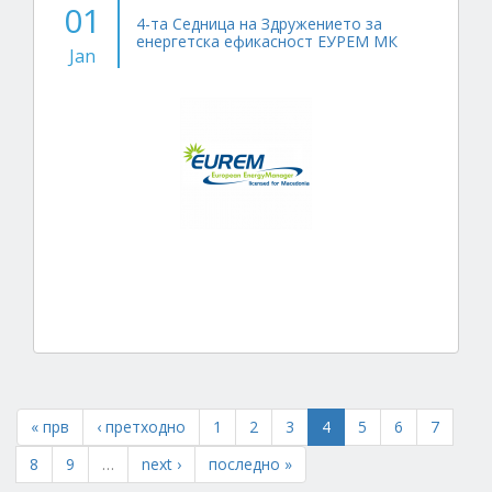
01
4-та Седница на Здружението за
енергетска ефикасност ЕУРЕМ МК
Jan
« прв
‹ претходно
1
2
3
4
5
6
7
8
9
…
next ›
последно »