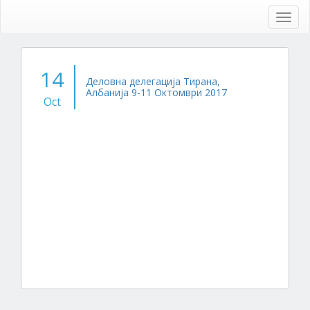
Skip
to
Toggl
main
navig
content
14
Деловна делегација Тирана,
Албанија 9-11 Октомври 2017
Oct