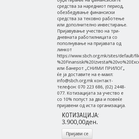
средства за наредниот период,
обезбедување финансиски
средства за тековно работење
или дополнително инвестирање.
Пријавување учество на три-
дневната работилницата со
пополнување на пријавата од
линкот
https://www.sbch.org.mk/sites/default/fi
%20Finansiski%20Izvestai%20vo%20Exce
или банерот „СНИМИ ПРИЛОГ„
ќе ja доставите на е-маил:
info@sbch.org.mk контакт-
телефон: 070 223 686, (02) 2448-
077. Котизацијата за учество е
со 10% попуст за два и повеќе
пријавени од иста организација.
КОТИЗАЦИЈА:
3.900,00ден.
Пријави се