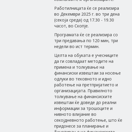
Работилницата ќе се реализира
во Декември 2025 г. во три дена
(секоја среда) од 17.30 - 19.30
часот, во Скопје.
Програмата ќе се реализира со
три предавања по 120 мин, три
недели во ист термин.
Целта на обуката е учесниците
да ги совладаат методите на
примена и толкување на
финансиски извештаи за носење
одлуки во тековното и идно
работење на претпријатието и
организацијата. Правилното
толкување на финансиските
извештаи ќе доведе до реални
информации за трошоците и
нивното влијание во
секојдневното работење, што ќе
придонесе за планирање и
буџетирање на финансиските