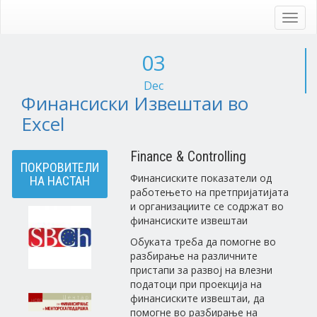
Skip
to
Toggl
main
navig
content
03
Dec
Финансиски Извештаи во
Excel
Finance & Controlling
ПОКРОВИТЕЛИ
Финансиските показатели од
НА НАСТАН
работењето на претпријатијата
и организациите се содржат во
финансиските извештаи
Обуката треба да помогне во
разбирање на различните
пристапи за развој на влезни
податоци при проекција на
финансиските извештаи, да
помогне во разбирање на