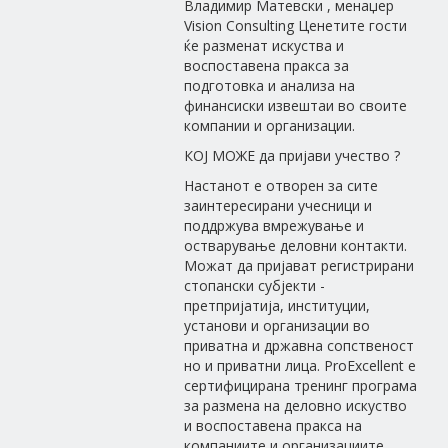
Владимир Матевски , менаџер
Vision Consulting Ценетите гости
ќе разменат искуства и
воспоставена пракса за
подготовка и анализа на
финансиски извештаи во своите
компании и организации.
КОЈ МОЖЕ да пријави учество ?
Настанот е отворен за сите
заинтересирани учесници и
поддржува вмрежување и
остварување деловни контакти.
Можат да пријават регистрирани
стопански субјекти -
претпријатија, институции,
установи и организации во
приватна и државна сопственост
но и приватни лица. ProExcellent е
сертифицирана тренинг програма
за размена на деловно искуство
и воспоставена пракса на
компаниите и организациите.