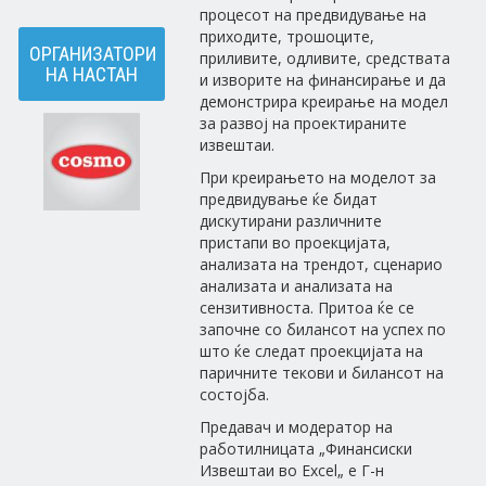
процесот на предвидување на
приходите, трошоците,
ОРГАНИЗАТОРИ
приливите, одливите, средствата
НА НАСТАН
и изворите на финансирање и да
демонстрира креирање на модел
за развој на проектираните
извештаи.
При креирањето на моделот за
прeдвидување ќе бидат
дискутирани различните
пристапи во проекцијата,
анализата на трендот, сценарио
анализата и анализата на
сензитивноста. Притоа ќе се
започне со билансот на успех по
што ќе следат проекцијата на
паричните текови и билансот на
состојба.
Предавач и модератор на
работилницата „Финансиски
Извештаи во Excel„ е Г-н