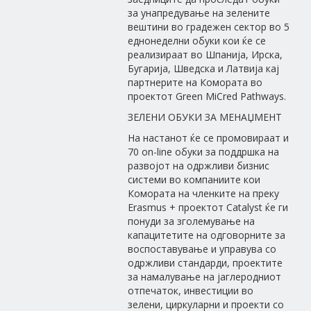
за унапредување на зелените
вештини во градежен сектор во 5
еднонеделни обуки кои ќе се
реализираат во Шпанија, Ирска,
Бугарија, Шведска и Латвија кај
партнерите на Комората во
проектот Green MiCred Pathways.
ЗЕЛЕНИ ОБУКИ ЗА МЕНАЏМЕНТ
На настанот ќе се промовираат и
70 on-line обуки за поддршка на
развојот на одржливи бизнис
системи во компаниите кои
Комората на членките на преку
Erasmus + проектот Catalyst ќе ги
понуди за зголемување на
капацитетите на одговорните за
воспоставување и управува со
одржливи стандарди, проектите
за намалување на јаглеродниот
отпечаток, инвестиции во
зелени, циркуларни и проекти со