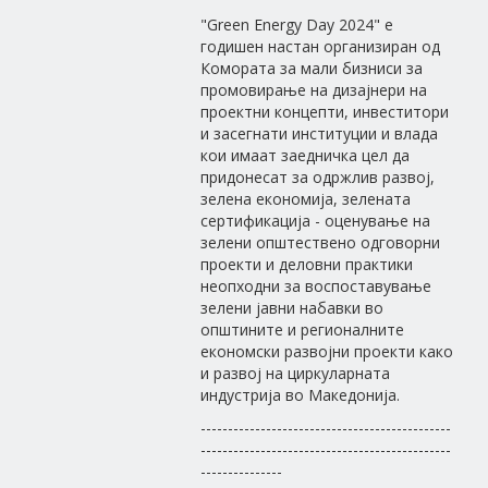
"Green Energy Day 2024" е
годишен настан организиран од
Комората за мали бизниси за
промовирање на дизајнери на
проектни концепти, инвеститори
и засегнати институции и влада
кои имаат заедничка цел да
придонесат за одржлив развој,
зелена економија, зелената
сертификација - оценување на
зелени општествено одговорни
проекти и деловни практики
неопходни за воспоставување
зелени јавни набавки во
општините и регионалните
економски развојни проекти како
и развој на циркуларната
индустрија во Македонија.
----------------------------------------------
----------------------------------------------
---------------