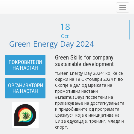
Skip
to
Toggl
main
navig
content
18
Oct
Green Energy Day 2024
Green Skills for company
ПОКРОВИТЕЛИ
sustainable development
НА НАСТАН
"Green Energy Day 2024" кој ќе се
одржи на 18 Октомври 2024 г. во
ОРГАНИЗАТОРИ
Скопје е дел од мрежата на
НА НАСТАН
промотивни настани
#ErasmusDays посветени на
прикажување на достигнувањата
и придобивките од програмата
Еразмус+ која е иницијатива на
ЕУ за едукација, тренинг, млади и
спорт.