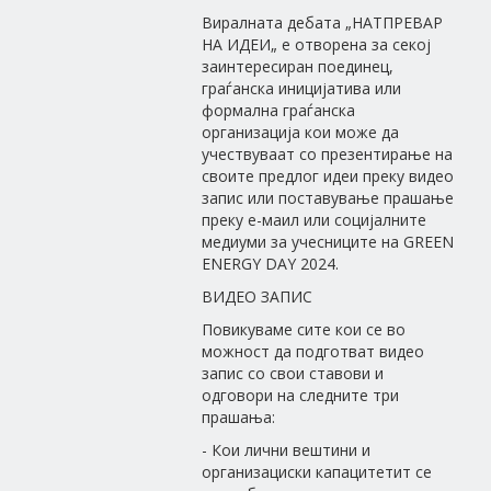
Виралната дебата „НАТПРЕВАР
НА ИДЕИ„ е отворена за секој
заинтересиран поединец,
граѓанска иницијатива или
формална граѓанска
организација кои може да
учествуваат со презентирање на
своите предлог идеи преку видео
запис или поставување прашање
преку е-маил или социјалните
медиуми за учесниците на GREEN
ENERGY DAY 2024.
ВИДЕО ЗАПИС
Повикуваме сите кои се во
можност да подготват видео
запис со свои ставови и
одговори на следните три
прашања:
- Кои лични вештини и
организациски капацитетит се