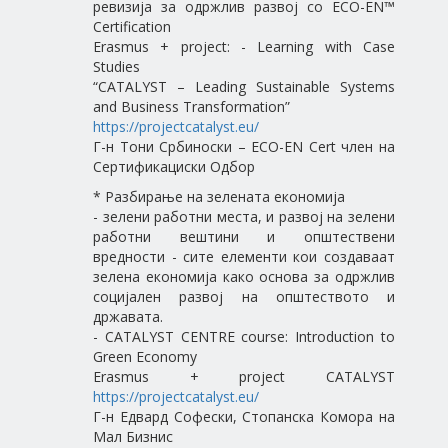
ревизија за одржлив развој со ECO-EN™
Certification
Erasmus + project: - Learning with Case
Studies
“CATALYST – Leading Sustainable Systems
and Business Transformation”
https://projectcatalyst.eu/
Г-н Тони Србиноски – ECO-EN Cert член на
Сертификациски Одбор
* Разбирање на зелената економија
- зелени работни места, и развој на зелени
работни вештини и општествени
вредности - сите елементи кои создаваат
зелена економија како основа за одржлив
социјален развој на општеството и
државата.
- CATALYST CENTRE course: Introduction to
Green Economy
Erasmus + project CATALYST
https://projectcatalyst.eu/
Г-н Едвард Софески, Стопанска Комора на
Мал Бизнис