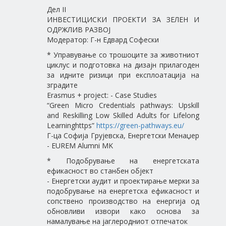
Дел II
ИНВЕСТИЦИСКИ ПРОЕКТИ ЗА ЗЕЛЕН И
ОДРЖЛИВ РАЗВОЈ
Модератор: Г-н Едвард Софески
* Управување со трошоците за животниот
циклус и подготовка на дизајн прилагоден
за идните ризици при експлоатација на
зградите
Erasmus + project: - Case Studies
“Green Micro Credentials pathways: Upskill
and Reskilling Low Skilled Adults for Lifelong
Learninghttps”
https://green-pathways.eu/
Г-ца Софија Грујевска, Енергетски Менаџер
- EUREM Alumni MK
* Подобрување на енергетската
ефикасност во станбен објект
- Енергетски аудит и проектирање мерки за
подобрување на енергетска ефикасност и
сопствено производство на енергија од
обновливи извори како основа за
намалување на јаглеродниот отпечаток