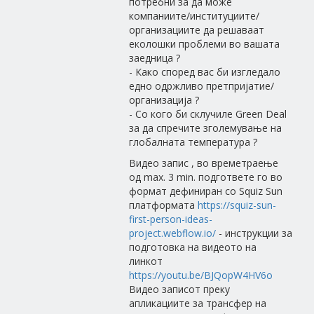
потребни за да може
компаниите/институциите/
организациите да решаваат
еколошки проблеми во вашата
заедница ?
- Како според вас би изгледало
едно одржливо претпријатие/
организација ?
- Со кого би склучиле Green Deal
за да спречите зголемување на
глобалната температура ?
Видео запис , во времетраење
од max. 3 min. подгответе го во
формат дефиниран со Squiz Sun
платформата
https://squiz-sun-
first-person-ideas-
project.webflow.io/
- инструкции за
подготовка на видеото на
линкот
https://youtu.be/BJQopW4HV6o
Видео записот преку
апликациите за трансфер на