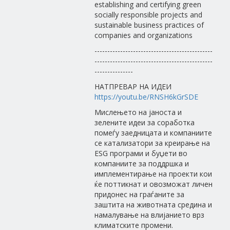
establishing and certifying green
socially responsible projects and
sustainable business practices of
companies and organizations
----------------------------------------------
----------------------------------------------
---------------
НАТПРЕВАР НА ИДЕИ
https://youtu.be/RNSH6kGrSDE
Мислењето на јаноста и
зелените идеи за соработка
помеѓу заедницата и компаниите
се катализатори за креирање на
ESG програми и буџети во
компаниите за поддршка и
имплементирање на проекти кои
ќе поттикнат и овозможат личен
придонес на граѓаните за
заштита на животната средина и
намалување на влијанието врз
климатските промени.