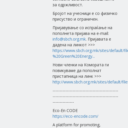
за одржливост.
Бројот на учесници е со физичко
присуство и ограничен.
Пријавување со испраќање на
пополнета пријава на e-mail:
info@sbch.org.mk
. Пријавата е
дадена на линкот >>>
https://www.sbch.org.mk/sites/default/fi
%20Green%20Energy...
Нови членки на Комората ги
повикуваме да пополнат
пристапница на линк >>>
http://www.sbch.org.mk/sites/default/file
----------------------------------------------
----------------------------------------------
---------------
Eco-En CODE
https://eco-encode.com/
A platform for promoting,