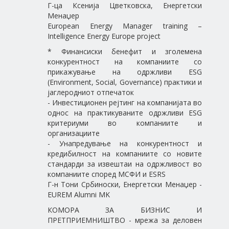
Г-ца Ксенија Цветковска, Енергетски
Менаџер
European Energy Manager training –
Intelligence Energy Europe project
* Финансиски бенефит и зголемена
конкурентност на компаниите со
прикажување на одржливи ESG
(Environment, Social, Governance) практики и
јаглеродниот отпечаток
- Инвестиционен рејтинг на компанијата во
однос на практикуваните одржливи ESG
критериуми во компаниите и
организациите
- Унапредување на конкурентност и
кредибилност на компаниите со новите
стандарди за извештаи на одржливост во
компаниите според МСФИ и ESRS
Г-н Тони Србиноски, Енергетски Менаџер -
EUREM Alumni MK
КОМОРА ЗА БИЗНИС И
ПРЕТПРИЕМНИШТВО - мрежа за деловен