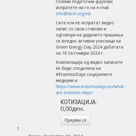
големи податочни фајлови
испратете ни го на e-mail
info@sbch.org.mk
Сите кои ќе испратат видео
запис со свои ставови и
одговори на дадените прашања
се воедно активни учесници на
Green Energy Day 2024 дебатата
на 18 Октомври 2024 г.
Компилација од видео записите
ќе биде споделена на
#ErasmusDays социјалните
медиуми и
https://www.erasmusdays.eu/what-
are-erasmus-days/
КОТИЗАЦИЈА:
0,00ден.
Пријави се