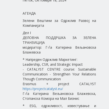
Петок, Октомври 18, 2024
АГЕНДА
Зелени Вештини за Одржлив Развој на
Компанијата
Дел I
ДЕЛОВНА ПОДДРШКА ЗА ЗЕЛЕНА
ТРАНЗИЦИЈА
модератор: Г-ѓа Катерина Вељановска
Блажевска
* Напреден Одржлив Маркетинг:
Leadership, CSR, and Strategic Impact
- CATALYST CENTRE course: Sustainable
Communication - Strengthen Your Relations
Though Communication
Erasmus + project CATALYST
https://projectcatalyst.eu/
Г-ѓа Катерина Вељановска Блажевска,
Стопанска Комора на Мал Бизнис
* ESG, одржливост, известување и