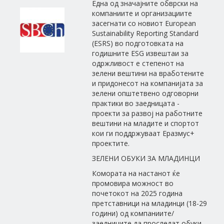
Една од значајните обврски на
компаниите и организациите
засегнати со новиот European
Sustainability Reporting Standard
(ESRS) во подготовката на
годишните ESG извештаи за
одржливост е степенот на
зелени вештини на вработените
и придонесот на компанијата за
зелени општетвено одговорни
практики во заедницата -
проекти за развој на работните
вештини на младите и спортот
кои ги поддржуваат Еразмус+
проектите.
ЗЕЛЕНИ ОБУКИ ЗА МЛАДИНЦИ
Комората на настанот ќе
промовира можност во
почетокот на 2025 година
претставници на младинци (18-29
години) од компаниите/
заедниците да проследат обуки