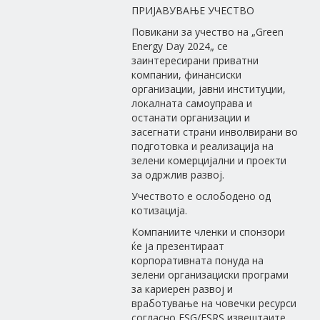
ПРИЈАВУВАЊЕ УЧЕСТВО
Повикани за учество на „Green
Energy Day 2024„ се
заинтересирани приватни
компании, финансиски
организации, јавни институции,
локалната самоуправа и
останати организации и
засегнати страни инволвирани во
подготовка и реализација на
зелени комерцијални и проекти
за одржлив развој.
Учеството е ослободено од
котизација.
Компаниите членки и спонзори
ќе ја презентираат
корпоративната понуда на
зелени организациски програми
за кариерен развој и
вработување на човечки ресурси
согласно ESG/ESRS извештаите