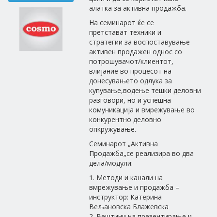
алатка за активна продажба.
На семинарот ќе се
претстават техники и
стратегии за воспоставување
активен продажен однос со
потрошувачот/клиентот,
влијание во процесот на
донесувањето одлука за
купување,водење тешки деловни
разговори, но и успешна
комуникација и вмрежување во
конкурентно деловно
опкружување.
Семинарот „Активна
Продажба„се реализира во два
дела/модули:
1. Методи и канали на
вмрежување и продажба –
инструктор: Катерина
Вељановска Блажевска
2. Вештини на презентирање и