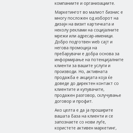
компаниите и организациите.
Маркетингот во малиот бизнис е
многу посложен од изборот на
дизајн на визит картичката и
неколу реклами на социјалните
мрежи или адресар-именици.
Добро подготвен web сајт и
негова промоција на
пребарувачи е добра основа за
информирање на потенцијалните
клиенти за вашите услуги и
производи. Но, активната
продажба е акцијата која ќе
доведе до директен контакт со
клиентите и купувачите,
продажен разговор, склучување
договор и профит.
Ако целта е да ја проширите
вашата база на клиенти и се
запознаете со нови луѓе,
користете активен маркетинг,