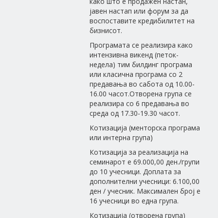
како што е продажен настан,
јавен настап или форум за да
воспоставите кредибилитет на
бизнисот.
Програмата се реализира како
интензивна викенд (петок-
недела) тим билдинг програма
или класична програма со 2
предавања во сабота од 10.00-
16.00 часот.Отворена група се
реализира со 6 предавања во
среда од 17.30-19.30 часот.
Котизација (менторска програма
или интерна група)
Котизација за реализација на
семинарот е 69.000,00 ден./групи
до 10 учесници. Доплата за
дополнителни учесници: 6.100,00
ден / учесник. Максимален број е
16 учесници во една група.
Котизација (отворена група)