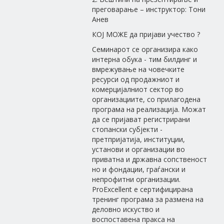
преговарање – инструктор: Тони
Анев
КОЈ МОЖЕ да пријави учество ?
Семинарот се организира како
интерна обука - тим билдинг и
вмрежување на човечките
ресурси од продажниот и
комерцијалниот сектор во
организациите, со прилагодена
програма на реализација. Можат
да се пријават регистрирани
стопански субјекти -
претпријатија, институции,
установи и организации во
приватна и државна сопственост
но и фондации, граѓански и
непрофитни организации.
ProExcellent е сертифицирана
тренинг програма за размена на
деловно искуство и
воспоставена пракса на