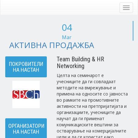
Skip
to
Toggl
main
navig
content
04
Mar
АКТИВНА ПРОДАЖБА
Team Building & HR
ПОКРОВИТЕЛИ
Networking
НА НАСТАН
Целта на семинарот е
учесниците да ги совладаат
методите на вмрежување и
примена на односите со јавноста
во рамките на промотивните
активности на претпријатијата и
организациите, учесниците да
научат да ги применат
комуникациските вештини за
ОРГАНИЗАТОРИ
остварување на комерцијалните
НА НАСТАН
цели и да се користат како