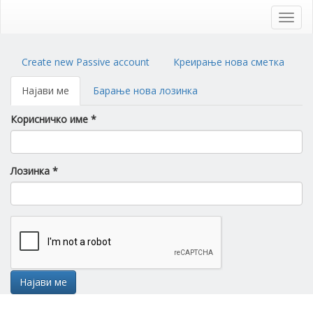
Skip
to
Toggl
main
navig
content
Primary
Create new Passive account
Креирање нова сметка
tabs
Најави ме
(active
Барање нова лозинка
tab)
Корисничко име
*
Лозинка
*
Најави ме