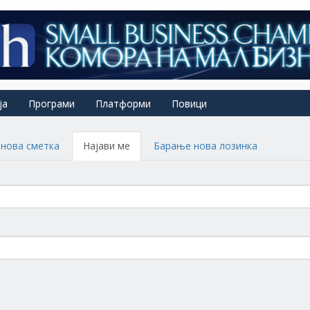
ја
Програми
Платформи
Повици
нова сметка
Најави ме
(active
Барање нова лозинка
tab)