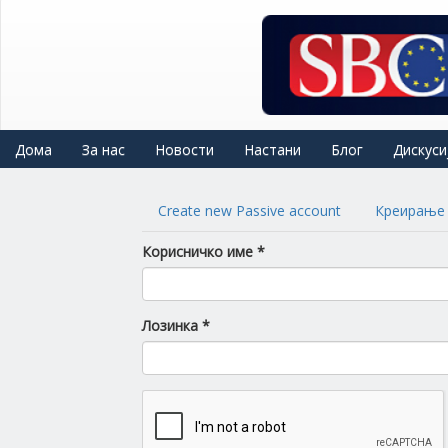
Skip
to
main
content
Дома
За нас
Новости
Настани
Блог
Дискуси
Primary
Create new Passive account
Креирање 
tabs
Корисничко име
*
Лозинка
*