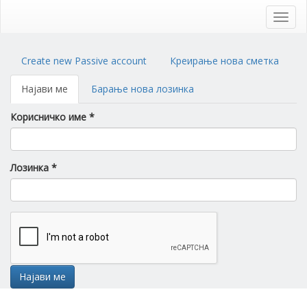
Skip
to
Toggl
main
navig
content
Primary
Create new Passive account
Креирање нова сметка
tabs
Најави ме
(active
Барање нова лозинка
tab)
Корисничко име
*
Лозинка
*
Најави ме