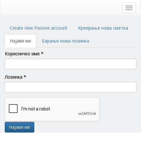
Skip
to
Toggl
main
navig
content
Primary
Create new Passive account
Креирање нова сметка
tabs
Најави ме
(active
Барање нова лозинка
tab)
Корисничко име
*
Лозинка
*
Најави ме