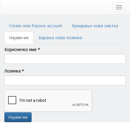
Skip
to
Toggl
main
navig
content
Primary
Create new Passive account
Креирање нова сметка
tabs
Најави ме
(active
Барање нова лозинка
tab)
Корисничко име
*
Лозинка
*
Најави ме