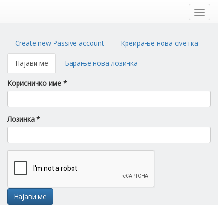
Skip
to
Toggl
main
navig
content
Primary
Create new Passive account
Креирање нова сметка
tabs
Најави ме
(active
Барање нова лозинка
tab)
Корисничко име
*
Лозинка
*
Најави ме