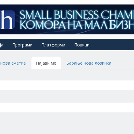
ја
Програми
Платформи
Повици
нова сметка
Најави ме
(active
Барање нова лозинка
tab)