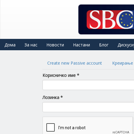
Skip
to
main
content
Дома
За нас
Новости
Настани
Блог
Дискуси
Primary
Create new Passive account
Креирање 
tabs
Корисничко име
*
Лозинка
*