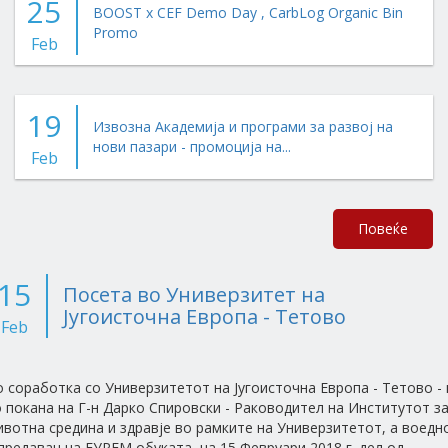
25
BOOST x CEF Demo Day , CarbLog Organic Bin
Promo
Feb
19
Извозна Академија и програми за развој на
нови пазари - промоција на...
Feb
Повеќе
15
Посета во Универзитет на
Југоисточна Европа - Тетово
Feb
 соработка со Универзитетот на Југоисточна Европа - Тетово - 
 покана на Г-н Дарко Спировски - Раководител на Институтот з
вотна средина и здравје во рамките на Универзитетот, а воедн
предавач на ЕУРЕМ обуката, на 15 Февруари 2018 г. дел од