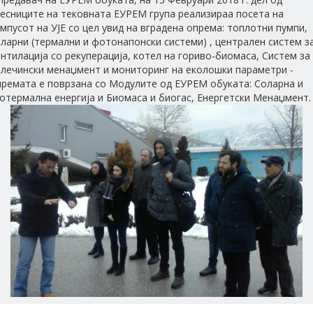
чесниците на тековната ЕУРЕМ група реализираа посета на
мпусот на УЈЕ со цел увид на вградена опрема: топлотни пумпи,
ларни (термални и фотонапонски системи) , централен систем з
нтилација со рекуперација, котел на гориво-биомаса, Систем за
алечински менаџмент и мониторинг на еколошки параметри -
премата е поврзана со Модулите од ЕУРЕМ обуката: Соларна и
отермална енергија и Биомаса и биогас, Енергетски Менаџмент.