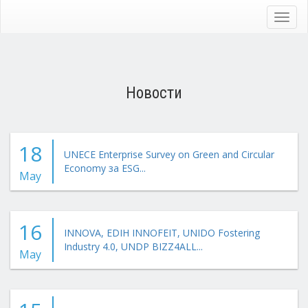
Skip
to
Toggl
main
navig
content
Новости
18
UNECE Enterprise Survey on Green and Circular
Economy за ESG...
May
16
INNOVA, EDIH INNOFEIT, UNIDO Fostering
Industry 4.0, UNDP BIZZ4ALL...
May