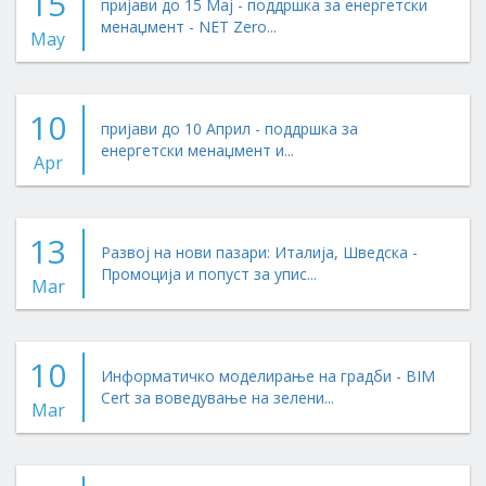
15
пријави до 15 Мај - поддршка за енергетски
менаџмент - NET Zero...
May
10
пријави до 10 Април - поддршка за
енергетски менаџмент и...
Apr
13
Развој на нови пазари: Италија, Шведска -
Промоција и попуст за упис...
Mar
10
Информатичко моделирање на градби - BIM
Cert за воведување на зелени...
Mar